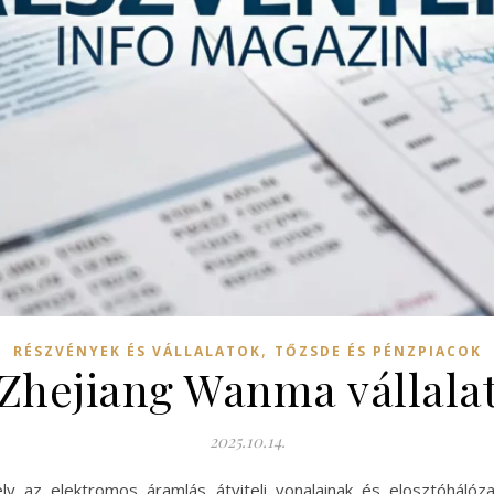
,
RÉSZVÉNYEK ÉS VÁLLALATOK
TŐZSDE ÉS PÉNZPIACOK
Zhejiang Wanma vállala
2025.10.14.
y az elektromos áramlás átviteli vonalainak és elosztóhálózata