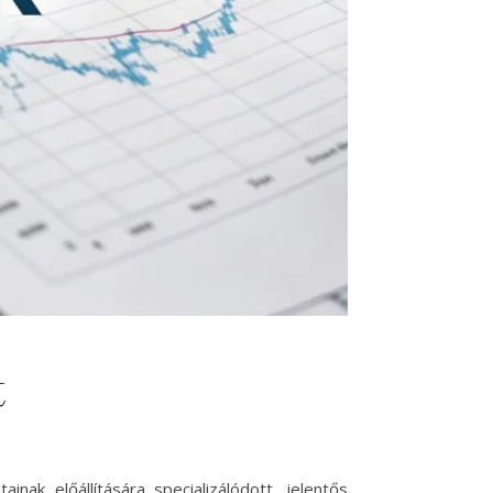
t
inak előállítására specializálódott, jelentős