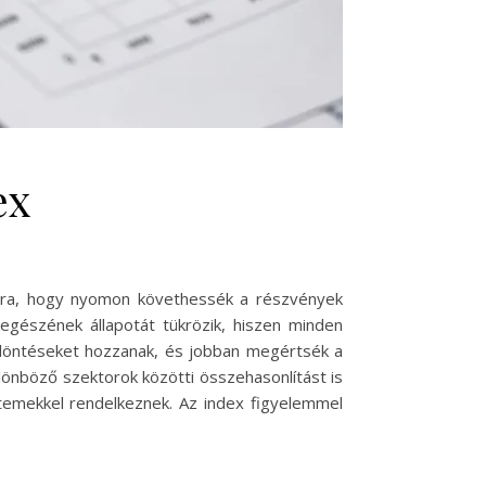
ex
mára, hogy nyomon követhessék a részvények
 egészének állapotát tükrözik, hiszen minden
t döntéseket hozzanak, és jobban megértsék a
lönböző szektorok közötti összehasonlítást is
ütemekkel rendelkeznek. Az index figyelemmel