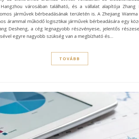
 Hangzhou városában található, és a vállalat alapítója Zha
romos járművek bérbeadásának területén is. A Zhejiang Wanma
romos árammal működő logisztikai járművek bérbeadására egy közö
ng Desheng, a cég legnagyobb részvényese, jelentős részesedé
lődésével egyre nagyobb szükség van a megbízható és…
TOVÁBB