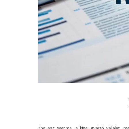
Zhejiang Wanma, a kínai gyártó vállalat, mel