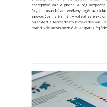
szereplővé vált a piacon. A cég központja
folyamatosan bővíti tevékenységét az elekt
innovációban is élen jár. A vállalat az elekt
teremtett a fenntartható közlekedésben. Zha
családi vállalkozás pozícióját. Az iparág fej