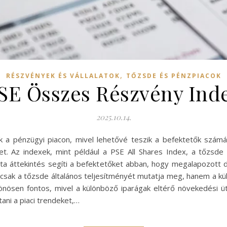
,
RÉSZVÉNYEK ÉS VÁLLALATOK
TŐZSDE ÉS PÉNZPIACOK
SE Összes Részvény Ind
2025.10.14.
ak a pénzügyi piacon, mivel lehetővé teszik a befektetők szá
ket. Az indexek, mint például a PSE All Shares Index, a tőzsde
jta áttekintés segíti a befektetőket abban, hogy megalapozot
csak a tőzsde általános teljesítményét mutatja meg, hanem a kü
önösen fontos, mivel a különböző iparágak eltérő növekedési 
ani a piaci trendeket,…