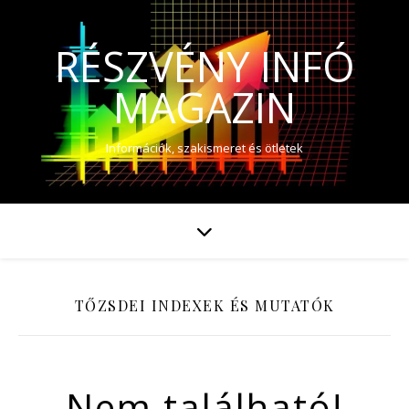
RÉSZVÉNY INFÓ
MAGAZIN
Információk, szakismeret és ötletek
TŐZSDEI INDEXEK ÉS MUTATÓK
Nem található!