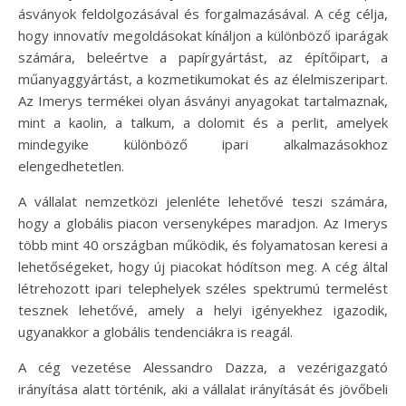
ásványok feldolgozásával és forgalmazásával. A cég célja,
hogy innovatív megoldásokat kínáljon a különböző iparágak
számára, beleértve a papírgyártást, az építőipart, a
műanyaggyártást, a kozmetikumokat és az élelmiszeripart.
Az Imerys termékei olyan ásványi anyagokat tartalmaznak,
mint a kaolin, a talkum, a dolomit és a perlit, amelyek
mindegyike különböző ipari alkalmazásokhoz
elengedhetetlen.
A vállalat nemzetközi jelenléte lehetővé teszi számára,
hogy a globális piacon versenyképes maradjon. Az Imerys
több mint 40 országban működik, és folyamatosan keresi a
lehetőségeket, hogy új piacokat hódítson meg. A cég által
létrehozott ipari telephelyek széles spektrumú termelést
tesznek lehetővé, amely a helyi igényekhez igazodik,
ugyanakkor a globális tendenciákra is reagál.
A cég vezetése Alessandro Dazza, a vezérigazgató
irányítása alatt történik, aki a vállalat irányítását és jövőbeli