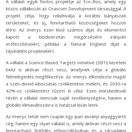
A vállalat egyik fontos projektje az Eco-Bos, amely egy
közös vállalkozás az Orascom Development társasággal. A
projekt célja, hogy rekultiválja a korábbi bányászati
területeket, és új, fenntartható közösségeket hozzon
létre. Az Imerys ezen kívül számos díjat és elismerést
kapott a biodiverzitás megőrzésére irányuló
erőfeszítéseiért, például a Natural England díjat a
tájvédelmi projektekért.
A vállalat a Science Based Targets Initiative (SBTi) keretein
belül is aktívan részt vesz, amelynek célja a globális
felmelegedés megfékezése. Az Imerys elkötelezte magát
a szén-dioxid-kibocsátás csökkentése mellett, és 2030-ra
42%-os csökkentést tűzött ki célul. Ezen intézkedések
révén a vállalat nemcsak saját tevékenységére, hanem a
globális klímaváltozásra is hatással kíván lenni.
Az Imerys tehát nem csupán egy ipari ásványi anyaggyártó
cég, hanem egy olyan vállalat is, amely aktívan részt vesz a
fenntartható fejlődés előmozdításában és a társadalmi