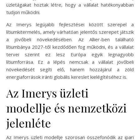
üzletágakat hoztak létre, hogy a vállalat hatékonyabban
tudjon működni.
Az Imerys legújabb fejlesztései között szerepel a
lítiumkitermelés, amely várhatóan jelentős szerepet játszik
a jövőbeli növekedésében. Az Allier-ben található
lítiumbánya 2027-től kezdődően fog működni, és a vállalat
tervei szerint ez lesz Európa egyik legnagyobb
lítiumforrása. Ez a lépés nemcsak a vállalat jövőbeli
növekedését segíti elő, hanem hozzájárul a zöld
energiaforrások iránti globális kereslet kielégítéséhez is.
Az Imerys üzleti
modellje és nemzetközi
jelenléte
Az Imerys üzleti modellje szorosan összefonódik az ipari