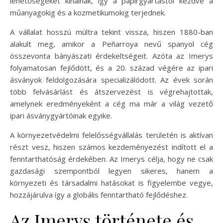
lehetőségeket kínálnak, így a papírgyártástól kezdve a
műanyagokig és a kozmetikumokig terjednek.
A vállalat hosszú múltra tekint vissza, hiszen 1880-ban
alakult meg, amikor a Peñarroya nevű spanyol cég
összevonta bányászati érdekeltségeit. Azóta az Imerys
folyamatosan fejlődött, és a 20. század végére az ipari
ásványok feldolgozására specializálódott. Az évek során
több felvásárlást és átszervezést is végrehajtottak,
amelynek eredményeként a cég ma már a világ vezető
ipari ásványgyártóinak egyike.
A környezetvédelmi felelősségvállalás területén is aktívan
részt vesz, hiszen számos kezdeményezést indított el a
fenntarthatóság érdekében. Az Imerys célja, hogy ne csak
gazdasági szempontból legyen sikeres, hanem a
környezeti és társadalmi hatásokat is figyelembe vegye,
hozzájárulva így a globális fenntartható fejlődéshez.
Az Imerys története és