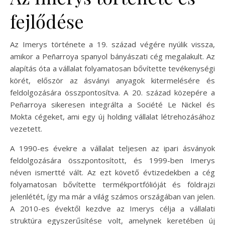
fejlődése
Az Imerys története a 19. század végére nyúlik vissza,
amikor a Peñarroya spanyol bányászati cég megalakult. Az
alapítás óta a vállalat folyamatosan bővítette tevékenységi
körét, először az ásványi anyagok kitermelésére és
feldolgozására összpontosítva. A 20. század közepére a
Peñarroya sikeresen integrálta a Société Le Nickel és
Mokta cégeket, ami egy új holding vállalat létrehozásához
vezetett.
A 1990-es évekre a vállalat teljesen az ipari ásványok
feldolgozására összpontosított, és 1999-ben Imerys
néven ismertté vált. Az ezt követő évtizedekben a cég
folyamatosan bővítette termékportfólióját és földrajzi
jelenlétét, így ma már a világ számos országában van jelen.
A 2010-es évektől kezdve az Imerys célja a vállalati
struktúra egyszerűsítése volt, amelynek keretében új