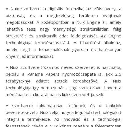
A Nuix szoftverei a digitális forenzika, az eDiscovery, a
biztonság és a megfelelőség területein nyújtanak
megoldásokat. A középpontban a Nuix Engine áll, amely
lehetővé teszi nagy mennyiségű strukturálatlan, félig
strukturált és strukturált adat feldolgozását. Az Engine
technológiája terheléselosztást és hibatűrést alkalmaz,
amely segít a felhasználóknak gyorsan és hatékonyan
kinyerni az információkat.
A Nuix szoftvereit számos neves szervezet is használta,
például a Panama Papers nyomozócsapata is, akik 2,6
terabyte-nyi adatot tettek kereshetővé. A Nuix
technológiája így nem csupán a jogi szektorban, hanem a
médiában és a kutatásban is kulcsszerepet játszik.
A szoftverek folyamatosan fejlődnek, és új funkciók
bevezetésével a Nuix célja, hogy a legújabb technológiákat
integrálja termékeibe. Az innováció és a technológiai
fejlesztések révén a Nuix képes reagálni a folyamatosan