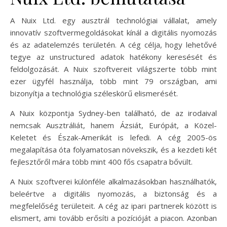
A Nuix Ltd. egy ausztrál technológiai vállalat, amely
innovatív szoftvermegoldásokat kínál a digitális nyomozás
és az adatelemzés területén. A cég célja, hogy lehetővé
tegye az unstructured adatok hatékony keresését és
feldolgozását. A Nuix szoftvereit világszerte több mint
ezer ügyfél használja, több mint 79 országban, ami
bizonyítja a technológia széleskörű elismerését.
A Nuix központja Sydney-ben található, de az irodaival
nemcsak Ausztráliát, hanem Ázsiát, Európát, a Közel-
Keletet és Észak-Amerikát is lefedi. A cég 2005-ös
megalapítása óta folyamatosan növekszik, és a kezdeti két
fejlesztőről mára több mint 400 fős csapatra bővült.
A Nuix szoftverei különféle alkalmazásokban használhatók,
beleértve a digitális nyomozás, a biztonság és a
megfelelőség területeit. A cég az ipari partnerek között is
elismert, ami tovább erősíti a pozícióját a piacon. Azonban