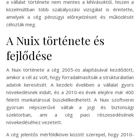
a vállalat története nem mentes a kihívásoktól, hiszen a
közelmúltban több szabályozási vizsgálat is érintette,
amelyek a cég pénzügyi előrejelzéseit és működését
célozták meg.
A Nuix története és
fejlődése
A Nuix története a cég 2005-ös alapításával kezdődött,
amikor a cél az volt, hogy forradalmasítsák a strukturálatlan
adatok keresését. A kezdeti években a vállalat gyors
növekedésnek indult, és a 2010-es évek elejére már 400
feletti munkatárssal büszkélkedhetett. A Nuix szoftverei
gyorsan népszerűvé váltak a jogi és biztonsági
szektorban, ami a cég piaci részesedésének
növekedéséhez vezetett.
A cég jelentős mérföldkövei között szerepel, hogy 2010-