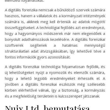
elemzési folyamatokat.
A digitális forenzika nemcsak a bűnüldöző szervek számára
hasznos, hanem a vállalatok és a kormányzati intézmények
számára is, akiknek meg kell érteniük az adatok mögötti
összefüggéseket. A technológiai fejlődés azt eredményezi,
hogy a hagyományos módszerek már nem elegendőek a
bonyolult adathalmozások kezelésére. A digitális forenzikai
szoftverek segítenek a hatalmas mennyiségű
strukturálatlan adat átvizsgálásában, így lehetővé téve a
fontos információk gyors azonosítását.
A digitális forenzikai technológia folyamatosan fejlődik, és
új lehetőségeket nyújt a nyomozók és elemzők számára,
hogy a lehető legjobb eredményeket érhessék el. A
jövőben a digitális forenzikai eszközök még szélesebb
körben elérhetővé válnak, így a biztonság, a kormányzás
és a megfelelőség területein is kulcsszerepet játszanak.
Nuix Ltd. bemutatása