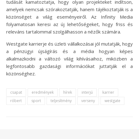
tudását kamatoztatja, hogy olyan projekteket indítson,
amelyek nemcsak szórakoztatják, hanem tájékoztatják is a
közönséget a világ eseményeiről. Az Infinity Media
folyamatosan keresi az új lehetőségeket, hogy friss és
releváns tartalommal szolgálhasson a nézők számára.
Westgate karrierje és üzleti vállalkozásai jól mutatják, hogy
a pénzügyi újságírás és a média hogyan képes
alkalmazkodni a változó világ kihívásaihoz, miközben a
legfontosabb gazdasági információkat juttatják el a
közönséghez.
csapat
eredmények
hírek
interjú
karrier
róbert
sport
teljesítmény
verseny
westgate