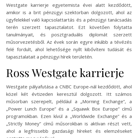
Westgate karrierje egyetemista évei alatt kezdődött,
amikor is a brit pénzügyi szektorban dolgozott, ahol az
ügyfelekkel való kapcsolattartás és a pénzügyi tanácsadás
terén szerzett tapasztalatot. Ezt követően folytatta
tanulmányait, és posztgraduális diplomát szerzett
műsorvezetésből. Az évek során egyre inkább a tévézés
felé fordult, ahol lehetősége nyílt kibővíteni tudását és
tapasztalatait a pénzügyi hírek területén.
Ross Westgate karrierje
Westgate pályafutása a CNBC Europe-nál kezdődött, ahol
közel két évtizeden keresztül dolgozott. Itt számos
műsorban szerepelt, például a „Morning Exchange”, a
„Power Lunch Europe” és a „Squawk Box Europe” című
programokban. Ezen kívül a „Worldwide Exchange” és a
„Strictly Money” című műsorokban is aktívan részt vett,
ahol a legfrissebb gazdasági híreket és elemzéseket