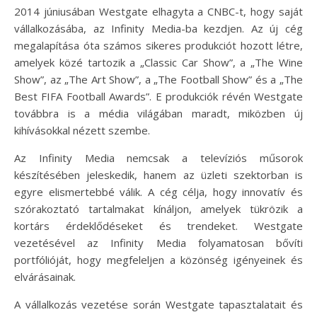
2014 júniusában Westgate elhagyta a CNBC-t, hogy saját
vállalkozásába, az Infinity Media-ba kezdjen. Az új cég
megalapítása óta számos sikeres produkciót hozott létre,
amelyek közé tartozik a „Classic Car Show”, a „The Wine
Show”, az „The Art Show”, a „The Football Show” és a „The
Best FIFA Football Awards”. E produkciók révén Westgate
továbbra is a média világában maradt, miközben új
kihívásokkal nézett szembe.
Az Infinity Media nemcsak a televíziós műsorok
készítésében jeleskedik, hanem az üzleti szektorban is
egyre elismertebbé válik. A cég célja, hogy innovatív és
szórakoztató tartalmakat kínáljon, amelyek tükrözik a
kortárs érdeklődéseket és trendeket. Westgate
vezetésével az Infinity Media folyamatosan bővíti
portfólióját, hogy megfeleljen a közönség igényeinek és
elvárásainak.
A vállalkozás vezetése során Westgate tapasztalatait és