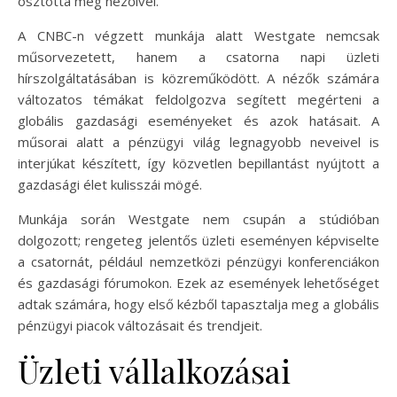
osztotta meg nézőivel.
A CNBC-n végzett munkája alatt Westgate nemcsak
műsorvezetett, hanem a csatorna napi üzleti
hírszolgáltatásában is közreműködött. A nézők számára
változatos témákat feldolgozva segített megérteni a
globális gazdasági eseményeket és azok hatásait. A
műsorai alatt a pénzügyi világ legnagyobb neveivel is
interjúkat készített, így közvetlen bepillantást nyújtott a
gazdasági élet kulisszái mögé.
Munkája során Westgate nem csupán a stúdióban
dolgozott; rengeteg jelentős üzleti eseményen képviselte
a csatornát, például nemzetközi pénzügyi konferenciákon
és gazdasági fórumokon. Ezek az események lehetőséget
adtak számára, hogy első kézből tapasztalja meg a globális
pénzügyi piacok változásait és trendjeit.
Üzleti vállalkozásai