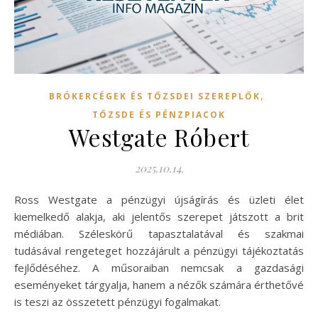
,
BRÓKERCÉGEK ÉS TŐZSDEI SZEREPLŐK
TŐZSDE ÉS PÉNZPIACOK
Westgate Róbert
2025.10.14.
Ross Westgate a pénzügyi újságírás és üzleti élet
kiemelkedő alakja, aki jelentős szerepet játszott a brit
médiában. Széleskörű tapasztalatával és szakmai
tudásával rengeteget hozzájárult a pénzügyi tájékoztatás
fejlődéséhez. A műsoraiban nemcsak a gazdasági
eseményeket tárgyalja, hanem a nézők számára érthetővé
is teszi az összetett pénzügyi fogalmakat.