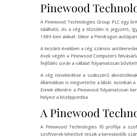
Pinewood Technolog
A Pinewood Technologies Group PLC egy brit 
található, és a cég a tőzsdén is jegyzett, 
1989-ben alakult. Ekkor a Pendragon autóipari
A kezdeti években a cég számos autókeresked
évek végén a Pinewood Computers felvásárlá
fejlődés során a vállalat folyamatosan bővíte
A cég növekedése a szakszerű akvizícióknak
Államokban is megvetette a lábát. Azonban a k
Ennek ellenére a Pinewood folyamatosan kere
helyezi a középpontba.
A Pinewood Technol
A Pinewood Technologies fő profilja a szoft
szoftverek lehetővé teszik a kereskedők számá