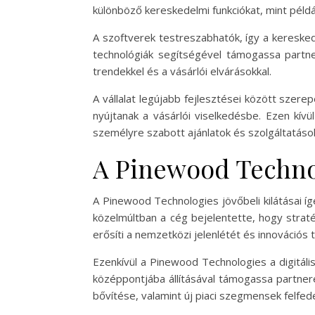
különböző kereskedelmi funkciókat, mint példá
A szoftverek testreszabhatók, így a kereske
technológiák segítségével támogassa partnere
trendekkel és a vásárlói elvárásokkal.
A vállalat legújabb fejlesztései között sze
nyújtanak a vásárlói viselkedésbe. Ezen kívü
személyre szabott ajánlatok és szolgáltatáso
A Pinewood Technol
A Pinewood Technologies jövőbeli kilátásai íg
közelmúltban a cég bejelentette, hogy straté
erősíti a nemzetközi jelenlétét és innovációs 
Ezenkívül a Pinewood Technologies a digitáli
középpontjába állításával támogassa partnere
bővítése, valamint új piaci szegmensek felfe