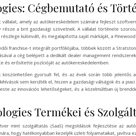
ies: Cégbemutató és Törté
vállalat, amely az autókereskedelem számára fejleszt szoftver
így része a brit gazdasági szövetnek. A vállalat története szor
 részlege különvált, és megalapította saját márkáját, a Pinewood
ői franchise-t integrált portfóliójába, többek között a Stratst
sával a cég belépett a dedikált dealer management rendszerek
tte és erősítette pozícióját az autókereskedelemben.
 köszönhetően gyorsult fel, és az évek során több jelentős au
ihívások sem kerülték el, hiszen a gazdasági válságok és a piaci 
ste az innovációs lehetőségeket, és a közelmúltban új brenddel 
ogies Termékei és Szolgált
ver mint szolgáltatás (SaaS) megoldások fejlesztése az autók
ra, hogy hatékonyabban kezeljék üzleti folyamataikat, javítva ezz