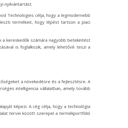
i nyilvántartást.
wood Technologies célja, hogy a legmodernebb
leszti termékeit, hogy lépést tartson a piaci
yek a kereskedők számára nagyobb betekintést
ásával is foglalkozik, amely lehetővé teszi a
hetőségeket a növekedésre és a fejlesztésre. A
séges intelligencia vállalatban, amely tovább
apját képezi. A cég célja, hogy a technológia
alat tervei között szerepel a termékportfólió