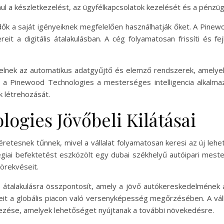
ul a készletkezelést, az ügyfélkapcsolatok kezelését és a pénzügy
dők a saját igényeiknek megfelelően használhatják őket. A Pine
it a digitális átalakulásban. A cég folyamatosan frissíti és fej
repelnek az automatikus adatgyűjtő és elemző rendszerek, amel
l a Pinewood Technologies a mesterséges intelligencia alkalmaz
k létrehozását.
ogies Jövőbeli Kilátásai
éretesnek tűnnek, mivel a vállalat folyamatosan keresi az új le
giai befektetést eszközölt egy dubai székhelyű autóipari mester
törekvéseit.
s átalakulásra összpontosít, amely a jövő autókereskedelmének al
it a globális piacon való versenyképesség megőrzésében. A váll
dezése, amelyek lehetőséget nyújtanak a további növekedésre.