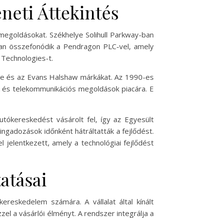
neti Áttekintés
megoldásokat. Székhelye Solihull Parkway-ban
osan összefonódik a Pendragon PLC-vel, amely
 Technologies-t.
one és az Evans Halshaw márkákat. Az 1990-es
 és telekommunikációs megoldások piacára. E
tókereskedést vásárolt fel, így az Egyesült
ingadozások időnként hátráltatták a fejlődést.
jelentkezett, amely a technológiai fejlődést
atásai
ereskedelem számára. A vállalat által kínált
el a vásárlói élményt. A rendszer integrálja a