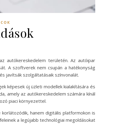
ACOK
ldások
az autókereskedelem területén. Az autóipar
ását. A szoftverek nem csupán a hatékonyság
 javítsák szolgáltatásaik színvonalát.
gek képesek új üzleti modellek kialakítására és
da, amely az autókereskedelem számára kínál
zó piaci környezettel.
orlátozódik, hanem digitális platformokon is
yfeleinek a legújabb technológiai megoldásokat