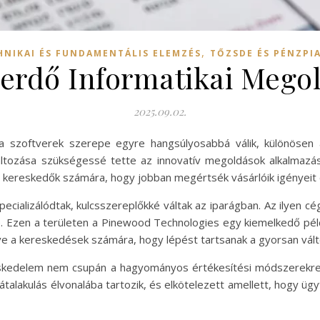
,
HNIKAI ÉS FUNDAMENTÁLIS ELEMZÉS
TŐZSDE ÉS PÉNZPI
erdő Informatikai Mego
2025.09.02.
 a szoftverek szerepe egyre hangsúlyosabbá válik, különösen 
áltozása szükségessé tette az innovatív megoldások alkalmaz
 kereskedők számára, hogy jobban megértsék vásárlóik igényeit és
pecializálódtak, kulcsszereplőkké váltak az iparágban. Az ilyen cé
 Ezen a területen a Pinewood Technologies egy kiemelkedő pél
e a kereskedések számára, hogy lépést tartsanak a gyorsan válto
eskedelem nem csupán a hagyományos értékesítési módszerekre k
átalakulás élvonalába tartozik, és elkötelezett amellett, hogy üg