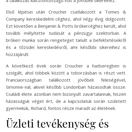
a találkozás kulcsfontosságú volt a jövőbeli sikereihez.
Első lépései után Croucher csatlakozott a Tomes &
Company kereskedelmi céghez, ahol négy évig dolgozott.
Ezt követően a Benjamin & Potts brókercéghez került, ahol
tovább mélyítette tudását a pénzügyi szektorban. A
brókeri munka során rengeteget tanult a befektetésekről
és a tőzsdei kereskedésről, ami későbbi sikereihez is
hozzájárult.
A következő évek során Croucher a hadseregben is
szolgált, ahol többek között a toborzásban is részt vett.
Franciaországban találkozott jövőbeli feleségével,
Simonne-nal, akivel később Londonban házasodtak össze.
Családi élete azonban nem bizonyult zavartalannak, hiszen
házasságuk véget ért, de a kapcsolatuk során született
gyermekük, Richard, fontos része maradt az életének.
Üzleti tevékenység és