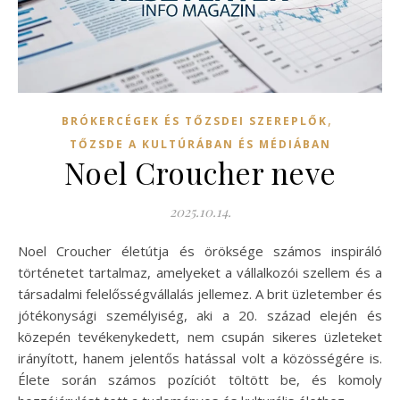
,
BRÓKERCÉGEK ÉS TŐZSDEI SZEREPLŐK
TŐZSDE A KULTÚRÁBAN ÉS MÉDIÁBAN
Noel Croucher neve
2025.10.14.
Noel Croucher életútja és öröksége számos inspiráló
történetet tartalmaz, amelyeket a vállalkozói szellem és a
társadalmi felelősségvállalás jellemez. A brit üzletember és
jótékonysági személyiség, aki a 20. század elején és
közepén tevékenykedett, nem csupán sikeres üzleteket
irányított, hanem jelentős hatással volt a közösségére is.
Élete során számos pozíciót töltött be, és komoly