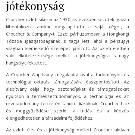
jótékonyság
Croucher üzleti sikerei az 1930-as években kezdtek igazán
kibontakozni, amikor megalapította a saját cégét, a
Croucher & Company-t. Ezzel párhuzamosan a Hongkongi
Tőzsde igazgatóságának is tagja lett, ahol a pénzügyi
világban kiemelkedő szerepet játszott. Az üzleti életben
való elkötelezettsége mellett a jótékonyságra is nagy
hangsúlyt fektetett.
A Croucher Alapítvány megalapításával a tudományos és
technológiai oktatás támogatására összpontosított. Az
alapítvány célja, hogy ösztöndíjakat és támogatásokat
nyújtson a természettudományok, a technológia és az
orvostudomány területén tanuló diákoknak. Croucher hite
és meggyőződése szerint a tudás és a képzés
elengedhetetlen a társadalmi fejlődéshez.
Az üzleti élet és a jótékonyság mellett Croucher aktívan