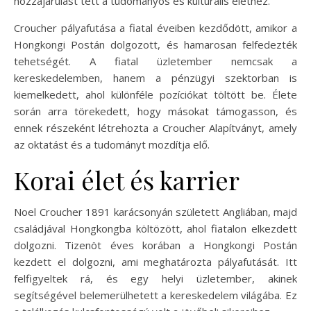
hozzájárulást tett a tudományos és kulturális élethez.
Croucher pályafutása a fiatal éveiben kezdődött, amikor a
Hongkongi Postán dolgozott, és hamarosan felfedezték
tehetségét. A fiatal üzletember nemcsak a
kereskedelemben, hanem a pénzügyi szektorban is
kiemelkedett, ahol különféle pozíciókat töltött be. Élete
során arra törekedett, hogy másokat támogasson, és
ennek részeként létrehozta a Croucher Alapítványt, amely
az oktatást és a tudományt mozdítja elő.
Korai élet és karrier
Noel Croucher 1891 karácsonyán született Angliában, majd
családjával Hongkongba költözött, ahol fiatalon elkezdett
dolgozni. Tizenöt éves korában a Hongkongi Postán
kezdett el dolgozni, ami meghatározta pályafutását. Itt
felfigyeltek rá, és egy helyi üzletember, akinek
segítségével belemerülhetett a kereskedelem világába. Ez