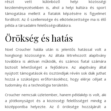
részt vett különböző helyi közösségi
kezdeményezésekben is, ahol a helyi kultúra és sport
támogatása mellett a fiatalok képzésére is figyelmet
fordított. Az ő szellemisége és elkötelezettsége ma is élő
példa a társadalmi felelősségvállalásra.
Örökség és hatás
Noel Croucher halála után is jelentős hatással volt a
hongkongi közösségre. Az általa létrehozott alapítvány
továbbra is aktívan működik, és számos fiatal számára
biztosít lehetőséget a fejlődésre. Az alapítvány által
nyújtott támogatások és ösztöndíjak révén sok diák juthat
hozzá a szükséges erőforrásokhoz, hogy elérje céljait a
tudomány és a technológia területén.
Croucher nemcsak üzletember, hanem példakép is volt, aki
a jótékonyságot és a közösségi felelősséget mindig a
középpontba helyezte. Az ő öröksége hozzájárult a