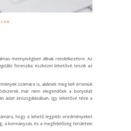
ACOK
talmas mennyiségben állnak rendelkezésre. Az
gitális forenzika eszközei lehetővé teszik az
zmények számára is, akiknek meg kell érteniük
módszerek már nem elegendőek a bonyolult
an adat átvizsgálásában, így lehetővé téve a
 számára, hogy a lehető legjobb eredményeket
ág, a kormányzás és a megfelelőség területein