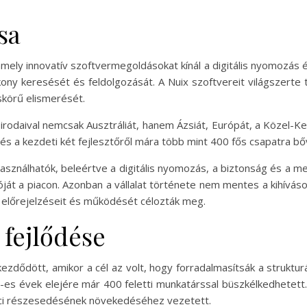
sa
, amely innovatív szoftvermegoldásokat kínál a digitális nyomozás
ny keresését és feldolgozását. A Nuix szoftvereit világszerte 
skörű elismerését.
irodaival nemcsak Ausztráliát, hanem Ázsiát, Európát, a Közel-Ke
s a kezdeti két fejlesztőről mára több mint 400 fős csapatra bőv
asználhatók, beleértve a digitális nyomozás, a biztonság és a meg
cióját a piacon. Azonban a vállalat története nem mentes a kihívás
i előrejelzéseit és működését célozták meg.
 fejlődése
ezdődött, amikor a cél az volt, hogy forradalmasítsák a struktu
0-es évek elejére már 400 feletti munkatárssal büszkélkedhetett
iaci részesedésének növekedéséhez vezetett.