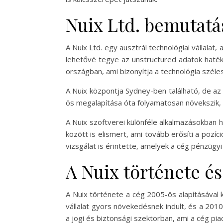
Nuix Ltd. bemutatá
A Nuix Ltd. egy ausztrál technológiai vállalat
lehetővé tegye az unstructured adatok hatéko
országban, ami bizonyítja a technológia széle
A Nuix központja Sydney-ben található, de az 
ös megalapítása óta folyamatosan növekszik, é
A Nuix szoftverei különféle alkalmazásokban h
között is elismert, ami tovább erősíti a pozí
vizsgálat is érintette, amelyek a cég pénzügy
A Nuix története és
A Nuix története a cég 2005-ös alapításával k
vállalat gyors növekedésnek indult, és a 201
a jogi és biztonsági szektorban, ami a cég p