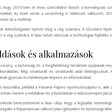
l, hogy 2010-ben öt éves szerződést kötött a kormányzati szek
tekkel. Az évek során a vezetőség is többször változott, 20
ette át a stafétát.
b lehetőségeket nyitott meg a cég számára. A tőzsdére lépés so
tett a cég számára. A Nuix tehát nemcsak a technológiai fejlődé
ldások és alkalmazások
Discovery, a biztonság és a megfelelőség területein nyújtanak m
rálatlan, félig strukturált és strukturált adat feldolgozását.
óknak gyorsan és hatékonyan kinyerni az információkat.
s használta, például a Panama Papers nyomozócsapata is, akik 2
torban, hanem a médiában és a kutatásban is kulcsszerepet játszi
unkciók bevezetésével a Nuix célja, hogy a legújabb technológi
eagálni a folyamatosan változó piaci igényekre és biztonsági kihí