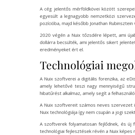
A cég jelentős mérföldkövei között szerepe
egyesült a legnagyobb nemzetközi szerveze
pozícióba, majd később Jonathan Rubinsztein v
2020 végén a Nuix tőzsdére lépett, ami újab
dollárra becsülték, ami jelentős sikert jelen
eredményeket ért el.
Technológiai mego
A Nuix szoftverei a digitális forenzika, az e
amely lehetővé teszi nagy mennyiségű struktu
hibatűrést alkalmaz, amely segít a felhasznál
A Nuix szoftvereit számos neves szervezet i
Nuix technológiája így nem csupán a jogi szek
A szoftverek folyamatosan fejlődnek, és új f
technológiai fejlesztések révén a Nuix képes r