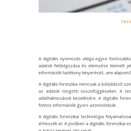
TEC
A digitális nyomozás világa egyre fontosabb
adatok feldolgozása és elemzése kiemelt jele
információk hatékony kinyerését, ami alapvet
A digitális forenzika nemcsak a bűnüldöző sz
az adatok mögötti összefüggéseket. A te
adathalmozások kezelésére. A digitális fore
fontos információk gyors azonosítását.
A digitális forenzikai technológia folyamat
érhessék el. A jövőben a digitális forenzika
is kulcsszerepet játszanak.