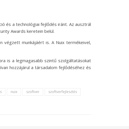
ó és a technológiai fejlődés iránt. Az ausztrál
rity Awards keretein belül.
én végzett munkájáért is. A Nuix termékeivel,
bra is a legmagasabb szintű szolgáltatásokat
tívan hozzájárul a társadalom fejlődéséhez és
s
nuix
szoftver
szoftverfejlesztés