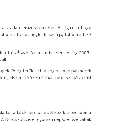
 és az adatelemzés területén. A cég célja, hogy
több mint ezer ügyfél használja, több mint 79
letet és Észak-Amerikát is lefedi. A cég 2005-
ült.
felelőség területeit. A cég az ipari partnerek
októl, hiszen a közelmúltban több szabályozási
rálatlan adatok keresését. A kezdeti években a
. A Nuix szoftverei gyorsan népszerűvé váltak