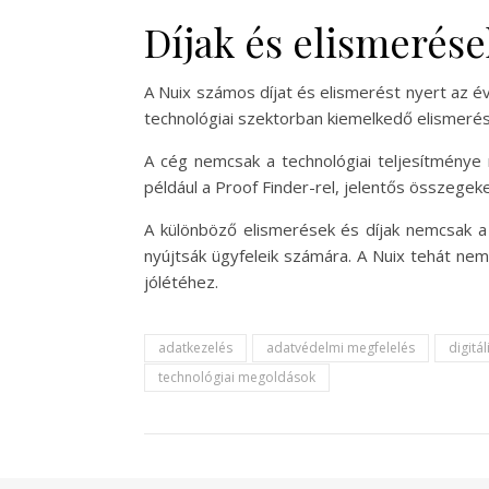
Díjak és elismerése
A Nuix számos díjat és elismerést nyert az éve
technológiai szektorban kiemelkedő elismerés
A cég nemcsak a technológiai teljesítménye m
például a Proof Finder-rel, jelentős összegek
A különböző elismerések és díjak nemcsak a 
nyújtsák ügyfeleik számára. A Nuix tehát nem
jólétéhez.
adatkezelés
adatvédelmi megfelelés
digitá
technológiai megoldások