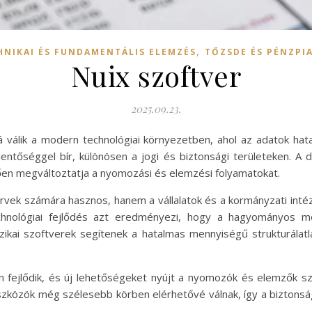
,
HNIKAI ÉS FUNDAMENTÁLIS ELEMZÉS
TŐZSDE ÉS PÉNZPI
Nuix szoftver
2025.09.23.
á válik a modern technológiai környezetben, ahol az adatok ha
ntőséggel bír, különösen a jogi és biztonsági területeken. A di
ően megváltoztatja a nyomozási és elemzési folyamatokat.
ervek számára hasznos, hanem a vállalatok és a kormányzati inté
chnológiai fejlődés azt eredményezi, hogy a hagyományos 
nzikai szoftverek segítenek a hatalmas mennyiségű strukturálatl
osan fejlődik, és új lehetőségeket nyújt a nyomozók és elemzők
i eszközök még szélesebb körben elérhetővé válnak, így a biztons