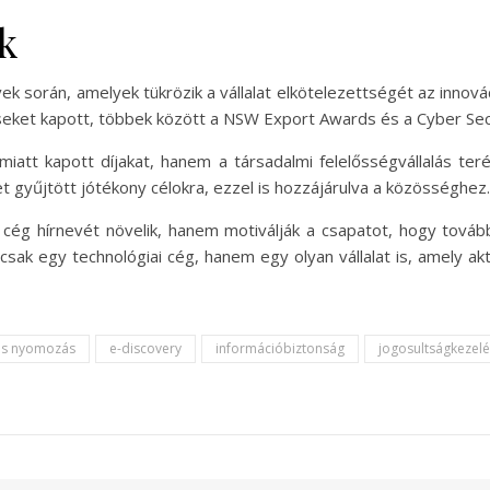
k
k során, amelyek tükrözik a vállalat elkötelezettségét az innováci
eket kapott, többek között a NSW Export Awards és a Cyber Secu
iatt kapott díjakat, hanem a társadalmi felelősségvállalás ter
et gyűjtött jótékony célokra, ezzel is hozzájárulva a közösséghez.
cég hírnevét növelik, hanem motiválják a csapatot, hogy továb
csak egy technológiai cég, hanem egy olyan vállalat is, amely ak
lis nyomozás
e-discovery
információbiztonság
jogosultságkezelé