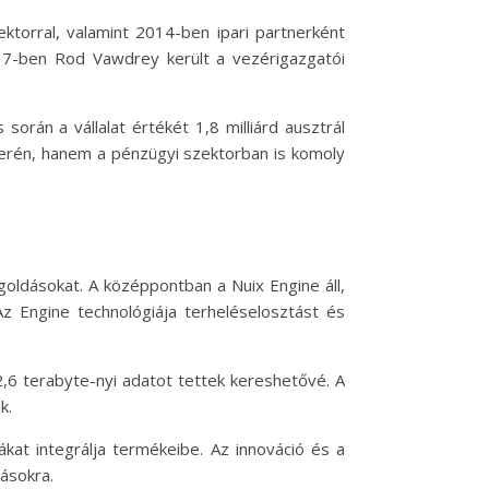
torral, valamint 2014-ben ipari partnerként
17-ben Rod Vawdrey került a vezérigazgatói
rán a vállalat értékét 1,8 milliárd ausztrál
s terén, hanem a pénzügyi szektorban is komoly
egoldásokat. A középpontban a Nuix Engine áll,
 Az Engine technológiája terheléselosztást és
,6 terabyte-nyi adatot tettek kereshetővé. A
k.
ákat integrálja termékeibe. Az innováció és a
vásokra.