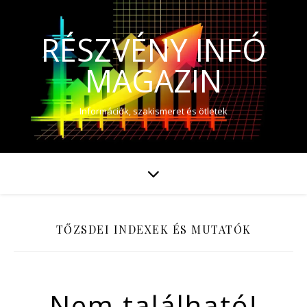
RÉSZVÉNY INFÓ
MAGAZIN
Információk, szakismeret és ötletek
TŐZSDEI INDEXEK ÉS MUTATÓK
Nem található!