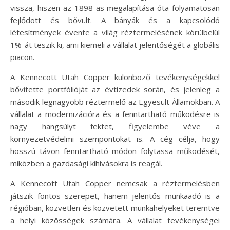
vissza, hiszen az 1898-as megalapítása óta folyamatosan
fejlődött és bővült. A bányák és a kapcsolódó
létesítmények évente a világ réztermelésének körülbelül
1%-át teszik ki, ami kiemeli a vállalat jelentőségét a globális
piacon.
A Kennecott Utah Copper különböző tevékenységekkel
bővítette portfólióját az évtizedek során, és jelenleg a
második legnagyobb réztermelő az Egyesült Államokban. A
vállalat a modernizációra és a fenntartható működésre is
nagy hangsúlyt fektet, figyelembe véve a
környezetvédelmi szempontokat is. A cég célja, hogy
hosszú távon fenntartható módon folytassa működését,
miközben a gazdasági kihívásokra is reagál.
A Kennecott Utah Copper nemcsak a réztermelésben
játszik fontos szerepet, hanem jelentős munkaadó is a
régióban, közvetlen és közvetett munkahelyeket teremtve
a helyi közösségek számára. A vállalat tevékenységei