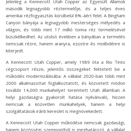
Jelenleg a Kennecott Utah Copper az Egyesült Államok
második legnagyobb réztermelője, és a teljes éves
amerikai rézfogyasztás körülbelül 8%-áért felel. A Bingham
Canyon bányája a legnagyobb mesterséges mélyedés a
világon, és több mint 17 millió tonna réz termelésével
büszkélkedhet. Az utolsó években a bányában a termelés
nemcsak rézre, hanem aranyra, ezüstre és molibdénre is
kiterjedt.
A Kennecott Utah Copper, amely 1989 óta a Rio Tinto
cégcsoport része, jelentős összegeket fektetett be a
működés modernizálásába. A vállalat 2020-ban több mint
2000 alkalmazottat foglalkoztatott, és közvetett módon
további 14,000 munkahelyet teremtett Utah államban. A
helyi gazdaságra gyakorolt hatása nyilvánvaló, hiszen
nemcsak a közvetlen munkahelyek, hanem a helyi
szolgáltatások iránti kereslet is megnövekedett.
A Kennecott Utah Copper működése nemcsak gazdasági,
hanem közösségi szempontból is meghatározó. A vállalat