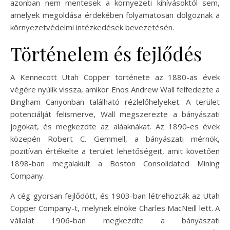
azonban nem mentesek a környezeti kihívásoktól sem,
amelyek megoldása érdekében folyamatosan dolgoznak a
környezetvédelmi intézkedések bevezetésén.
Történelem és fejlődés
A Kennecott Utah Copper története az 1880-as évek
végére nyúlik vissza, amikor Enos Andrew Wall felfedezte a
Bingham Canyonban található rézlelőhelyeket. A terület
potenciálját felismerve, Wall megszerezte a bányászati
jogokat, és megkezdte az aláaknákat. Az 1890-es évek
közepén Robert C. Gemmell, a bányászati mérnök,
pozitívan értékelte a terület lehetőségeit, amit követően
1898-ban megalakult a Boston Consolidated Mining
Company.
A cég gyorsan fejlődött, és 1903-ban létrehozták az Utah
Copper Company-t, melynek elnöke Charles MacNeill lett. A
vállalat 1906-ban megkezdte a bányászati