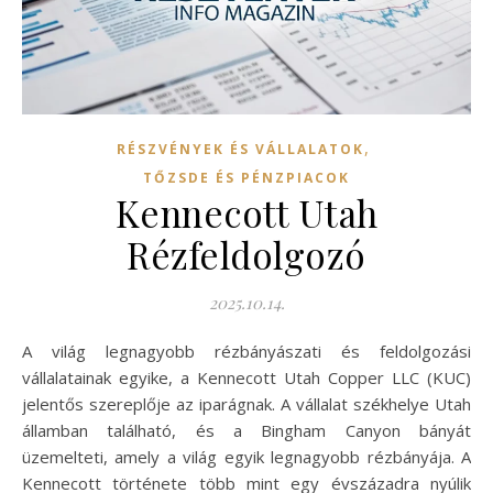
,
RÉSZVÉNYEK ÉS VÁLLALATOK
TŐZSDE ÉS PÉNZPIACOK
Kennecott Utah
Rézfeldolgozó
2025.10.14.
A világ legnagyobb rézbányászati és feldolgozási
vállalatainak egyike, a Kennecott Utah Copper LLC (KUC)
jelentős szereplője az iparágnak. A vállalat székhelye Utah
államban található, és a Bingham Canyon bányát
üzemelteti, amely a világ egyik legnagyobb rézbányája. A
Kennecott története több mint egy évszázadra nyúlik