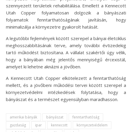
szennyezett területek rehabilitálása. Emellett a Kennecott
Utah Copper folyamatosan dolgozik a bányászati
folyamatok fenntarthatóságának javításán, hogy
minimalizálja a környezetre gyakorolt hatását.
A legutóbbi fejlemények között szerepel a bányai életciklus
meghosszabbításának terve, amely további évtizedekig
tartó működést biztosítana. A vállalat szakértői úgy vélik,
hogy a bányában még jelentős mennyiségű ércexistál,
amelyet ki lehetne aknázni a jövőben.
A Kennecott Utah Copper elkötelezett a fenntarthatóság
mellett, és a jövőbeni működési tervei között szerepel a
környezetvédelmi intézkedések folytatása, hogy a
bányászat és a természet egyensúlyban maradhasson.
amerikai bányák
bányászat
fenntarthatóság
gazdaság
ipar
kennecott
környezetvédelem