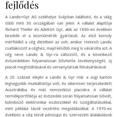
fejlődés
A Landis+Gyr AG székhelye Svájcban található, és a világ
több mint 30 országában van jelen. A vállalat alapítója
Richard Theiler és Adelrich Gyr, akik az 1890-es években
kezdték el a közműmérők gyártását. Az első komoly
mérföldkő a cég életében az volt, amikor Heinrich Landis
csatlakozott a céghez, majd később meg is vásárolta azt. A
cég neve Landis & Gyr-ra változott, és a következő
évtizedekben folyamatosan bővítette tevékenységét, új
piacok meghódításával és versenytársak felvásárlásával.
A 20. század elején a Landis & Gyr már a zugi kanton
legnagyobb munkáltatója volt, és sikeresen terjeszkedett
Ausztráliába és más nemzetközi piacokra. A vállalat
termékportfóliója az évtizedek során folyamatosan bővült,
különböző elektronikai eszközökkel és szolgáltatásokkal,
mint például távoli vezérlési megoldásokkal. A 1970-es
években a cég körüli pénzügyi és szervezeti átalakulások