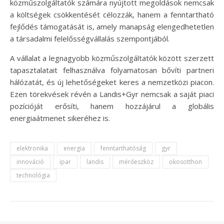
közműszolgáltatók számára nyújtott megoldások nemcsak
a költségek csökkentését célozzák, hanem a fenntartható
fejlődés támogatását is, amely manapság elengedhetetlen
a társadalmi felelősségvállalás szempontjából.
A vállalat a legnagyobb közműszolgáltatók között szerzett
tapasztalatait felhasználva folyamatosan bővíti partneri
hálózatát, és új lehetőségeket keres a nemzetközi piacon.
Ezen törekvések révén a Landis+Gyr nemcsak a saját piaci
pozícióját erősíti, hanem hozzájárul a globális
energiaátmenet sikeréhez is.
elektronika
energia
fenntarthatóság
gyr
innováció
ipar
landis
mérőeszköz
okosotthon
technológia