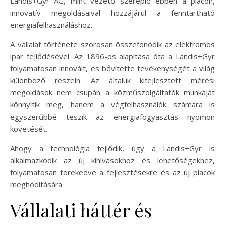
Landis+Gyr AG, mint vezető szereplő ebben a piacon,
innovatív megoldásaival hozzájárul a fenntartható
energiafelhasználáshoz.
A vállalat története szorosan összefonódik az elektromos
ipar fejlődésével. Az 1896-os alapítása óta a Landis+Gyr
folyamatosan innovált, és bővítette tevékenységét a világ
különböző részein. Az általuk kifejlesztett mérési
megoldások nem csupán a közműszolgáltatók munkáját
könnyítik meg, hanem a végfelhasználók számára is
egyszerűbbé teszik az energiafogyasztás nyomon
követését.
Ahogy a technológia fejlődik, úgy a Landis+Gyr is
alkalmazkodik az új kihívásokhoz és lehetőségekhez,
folyamatosan törekedve a fejlesztésekre és az új piacok
meghódítására.
Vállalati háttér és