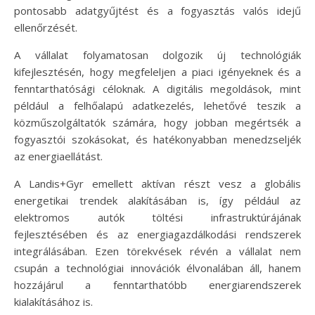
pontosabb adatgyűjtést és a fogyasztás valós idejű
ellenőrzését.
A vállalat folyamatosan dolgozik új technológiák
kifejlesztésén, hogy megfeleljen a piaci igényeknek és a
fenntarthatósági céloknak. A digitális megoldások, mint
például a felhőalapú adatkezelés, lehetővé teszik a
közműszolgáltatók számára, hogy jobban megértsék a
fogyasztói szokásokat, és hatékonyabban menedzseljék
az energiaellátást.
A Landis+Gyr emellett aktívan részt vesz a globális
energetikai trendek alakításában is, így például az
elektromos autók töltési infrastruktúrájának
fejlesztésében és az energiagazdálkodási rendszerek
integrálásában. Ezen törekvések révén a vállalat nem
csupán a technológiai innovációk élvonalában áll, hanem
hozzájárul a fenntarthatóbb energiarendszerek
kialakításához is.